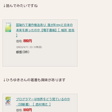
↓読んでみたいですね
国破れて著作権法あり 誰がWinnyと日本の
未来を葬ったのか【電子書籍】[ 城所 岩生
]
880円
価格:
(2023/4/11 23:12時点)
感想(0件)
↓ひろゆきさんの著書も興味があります
プログラマーは世界をどう見ているのか
（SB新書） [ 西村博之 ]
990円
価格: