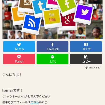
Twitter
Facebook
はてブ
Pocket
LINE
コピー
2023.04.12
こんにちは！
hamnamです！
(ニックネーム)ハナと呼んでください
簡単なプロフィールは
こちら
から😊