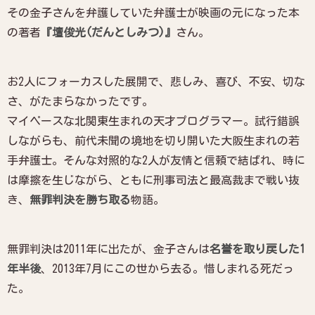
その金子さんを弁護していた弁護士が映画の元になった本
の著者
『壇俊光(だんとしみつ)』
さん。
お2人にフォーカスした展開で、悲しみ、喜び、不安、切な
さ、がたまらなかったです。
マイペースな北関東生まれの天才プログラマー。試行錯誤
しながらも、前代未聞の境地を切り開いた大阪生まれの若
手弁護士。そんな対照的な2人が友情と信頼で結ばれ、時に
は摩擦を生じながら、ともに刑事司法と最高裁まで戦い抜
き、
無罪判決を勝ち取る
物語。
無罪判決は2011年に出たが、金子さんは
名誉を取り戻した1
年半後
、2013年7月にこの世から去る。惜しまれる死だっ
た。