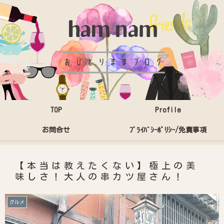
TOP
Profile
お問合せ
ﾌﾟﾗｲﾊﾞｼｰﾎﾟﾘｼｰ/免責事項
【本当は教えたくない】極上の美
味しさ！大人の串カツ屋さん！
グルメ